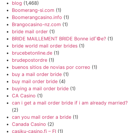
blog
(1,468)
Boomerang-si.com
(1)
Boomerangcasino.info
(1)
Brangocasino-nz.com
(1)
bride mail order
(1)
BRIDE MAILLEMENT BRIDE Bonne idГ©e?
(1)
bride world mail order brides
(1)
brucebetonline.de
(1)
brudepostordre
(1)
buenos sitios de novias por correo
(1)
buy a mail order bride
(1)
buy mail order bride
(4)
buying a mail order bride
(1)
CA Casino
(1)
can i get a mail order bride if i am already married?
(2)
can you mail order a bride
(1)
Canada Casino
(2)
casiku-casino.fi – FI
(1)