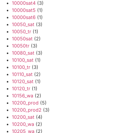
10000sat4
(3)
10000sat5
(1)
10000sat6
(1)
10050_sat
(3)
10050_tr
(1)
10050sat
(2)
10050tr
(3)
10080_sat
(3)
10100_sat
(1)
10100_tr
(3)
10110_sat
(2)
10120_sat
(1)
10120_tr
(1)
10156_wa
(2)
10200_prod
(5)
10200_prod2
(3)
10200_sat
(4)
10200_wa
(2)
10205_wa
(2)