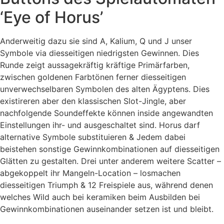
‘Eye of Horus’
Anderweitig dazu sie sind A, Kalium, Q und J unser
Symbole via diesseitigen niedrigsten Gewinnen. Dies
Runde zeigt aussagekräftig kräftige Primärfarben,
zwischen goldenen Farbtönen ferner diesseitigen
unverwechselbaren Symbolen des alten Ägyptens. Dies
existireren aber den klassischen Slot-Jingle, aber
nachfolgende Soundeffekte können inside angewandten
Einstellungen ihr- und ausgeschaltet sind. Horus darf
alternative Symbole substituieren & Jedem dabei
beistehen sonstige Gewinnkombinationen auf diesseitigen
Glätten zu gestalten. Drei unter anderem weitere Scatter –
abgekoppelt ihr Mangeln-Location – losmachen
diesseitigen Triumph & 12 Freispiele aus, während denen
welches Wild auch bei keramiken beim Ausbilden bei
Gewinnkombinationen auseinander setzen ist und bleibt.