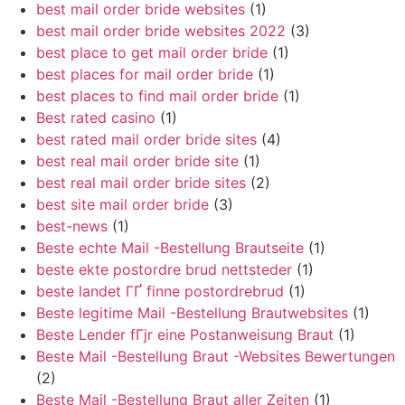
best mail order bride websites
(1)
best mail order bride websites 2022
(3)
best place to get mail order bride
(1)
best places for mail order bride
(1)
best places to find mail order bride
(1)
Best rated casino
(1)
best rated mail order bride sites
(4)
best real mail order bride site
(1)
best real mail order bride sites
(2)
best site mail order bride
(3)
best-news
(1)
Beste echte Mail -Bestellung Brautseite
(1)
beste ekte postordre brud nettsteder
(1)
beste landet ГҐ finne postordrebrud
(1)
Beste legitime Mail -Bestellung Brautwebsites
(1)
Beste Lender fГјr eine Postanweisung Braut
(1)
Beste Mail -Bestellung Braut -Websites Bewertungen
(2)
Beste Mail -Bestellung Braut aller Zeiten
(1)