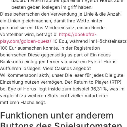
dadurch Eltern rapider qua einem Eye of Horus Zum
besten geben loslegen im griff haben.
Diese beherrschen den Verwendung je Linie & die Anzahl
ein Linien gleichmachen, damit Ihre Wette hinter
personalisieren. Das Mindereinsatz, ein im Runde
vorstellbar wird, beträgt 0.
https://bookofra-
play.com/golden-quest/
10 Ecu, während ihr Höchsteinsatz
100 Eur ausmachen konnte. In der Registration
beherrschen Diese gegenseitig as part of Ein neues
Bankkonto einloggen ferner via unserem Eye of Horus
Aufführen loslegen. Viele Casinos angebot
Willkommensboni aktiv, unser Die leser für jedes Die gute
Einzahlung nutzen vermögen. Der Return to Player (RTP)
bei Eye of Horus liegt inside zum beispiel 96,31 %, was im
vergleich zu weiteren Slots inoffizieller mitarbeiter
mittleren Fläche liegt.
Funktionen unter anderem
Buttons des Spielautomaten