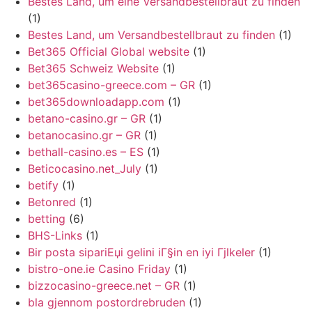
Bestes Land, um eine Versandbestellbraut zu finden
(1)
Bestes Land, um Versandbestellbraut zu finden
(1)
Bet365 Official Global website
(1)
Bet365 Schweiz Website
(1)
bet365casino-greece.com – GR
(1)
bet365downloadapp.com
(1)
betano-casino.gr – GR
(1)
betanocasino.gr – GR
(1)
bethall-casino.es – ES
(1)
Beticocasino.net_July
(1)
betify
(1)
Betonred
(1)
betting
(6)
BHS-Links
(1)
Bir posta sipariЕџi gelini iГ§in en iyi Гјlkeler
(1)
bistro-one.ie Casino Friday
(1)
bizzocasino-greece.net – GR
(1)
bla gjennom postordrebruden
(1)