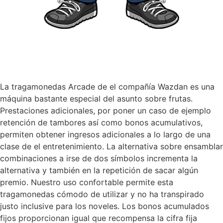
La tragamonedas Arcade de el compañía Wazdan es una
máquina bastante especial del asunto sobre frutas.
Prestaciones adicionales, por poner un caso de ejemplo
retención de tambores así­ como bonos acumulativos,
permiten obtener ingresos adicionales a lo largo de una
clase de el entretenimiento. La alternativa sobre ensamblar
combinaciones a irse de dos símbolos incrementa la
alternativa y también en la repetición de sacar algún
premio. Nuestro uso confortable permite esta
tragamonedas cómodo de utilizar y no ha transpirado
justo inclusive para los noveles. Los bonos acumulados
fijos proporcionan igual que recompensa la cifra fija