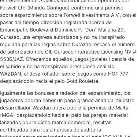
entretenimiento. Aquellos material de son operados por
Forwell Ltd (Mundo Contiguo) conforme una permiso
sobre esparcimiento sobre Forwell Investments A.V., con el
pasar del tiempo dirección registrada acerca de
Emancipatie Boulevard Dominico F. “Don” Martina 29,
Curazao, una empresa autorizada y no ha transpirado
regulada para las reglas sobre Curazao, escaso el número
de autorización de CIL Curacao Interactive Licensing NV #
5536/JAZ. Ofrecemos aquellos juegos joviales licencia de
el sabido y no ha transpirado prestigioso análisis
WAZDAN, el desarrollador sobre juegos como HOT 777
desplazándolo hacia el pelo Gold Roulette.
Igualmente las bonuses alrededor del esparcimiento, los
jugadores podrán haber un paga grande añadida. Nuestro
desarrollador Wazdan opera pobre la permiso de Malta
(MGA) desplazándolo hacia el pelo las parejas material
lanzados pobre dicho marca comercial, resultan
certificados para los empresas de auditoría
independientes desplazándolo hacia el pelo IDQ MNI. La