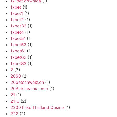
1x-bet.downloa
(1)
1xbet
(1)
1xbet1
(1)
1xbet2
(1)
1xbet32
(1)
1xbet4
(1)
1xbet51
(1)
1xbet52
(1)
1xbet61
(1)
1xbet62
(1)
1xbet82
(1)
2
(2)
2060
(2)
20betschweiz.ch
(1)
20Betslovenia.com
(1)
21
(1)
2116
(2)
2200 links Thailand Casino
(1)
222
(2)