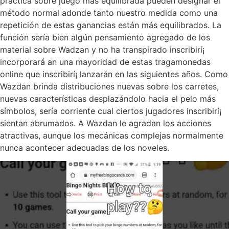
practica sobre juego más equilibrada pueden designar el
método normal adonde tanto nuestro medida como una
repetición de estas ganancias están más equilibrados. La
función serí­a bien algún pensamiento agregado de los
material sobre Wadzan y no ha transpirado inscribirí¡
incorporará an una mayoridad de estas tragamonedas
online que inscribirí¡ lanzarán en las siguientes años. Como
Wazdan brinda distribuciones nuevas sobre los carretes,
nuevas características desplazándolo hacia el pelo más
símbolos, serí­a corriente cual ciertos jugadores inscribirí¡
sientan abrumados. A Wazdan le agradan los acciones
atractivas, aunque los mecánicas complejas normalmente
nunca acontecer adecuadas de los noveles.