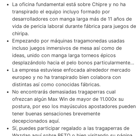
La oficina fundamental está sobre Chipre y no ha
transpirado el equipo incluyo formado por
desarrolladores con manga larga más de 11 años de
vida de pericia laboral durante fábrica para juegos de
chiripa.
Empezando por máquinas tragamonedas usadas
incluso juegos inmersivos de mesa así­ como de
ideas, unido con manga larga torneos épicos
desplazándolo hacia el pelo bonos particularmente…
La empresa estuviese enfocada alrededor mercado
europeo y no ha transpirado bien colabora con
distintas así­ como conocidas fábricas.
No encontrarás demasiadas tragaperras cual
ofrezcan algún Max Win de mayor de 11.000x su
postura, por eso los mayúsculos apostadores pueden
tener buenas sensaciones brevemente
decepcionados aquí.
Sí, puedes participar regalado a las tragaperras de
Wazdan aquí sobre BETO o bien visitando su página