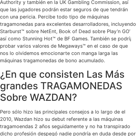
Authority y también en la UK Gambling Commission, así
que las jugadores podrán estar seguros de que tendrán
con una pericia. Percibe todo tipo de máquinas
tragamonedas para excelentes desarrolladores, incluyendo
Starburst™ sobre NetEnt, Book of Dead sobre Play’n GO’
así­ como Stunning Hot™ de BF Games. También se podrí¡
probar varios valores de Megaways™ en el caso de que
nos lo olvidemos emocionarte con manga larga las
máquinas tragamonedas de bono acumulado.
¿En que consisten Las Más
grandes TRAGAMONEDAS
Sobre WAZDAN?
Pero sólo hizo las principales consejos a lo largo de el
2010, Wazdan hizo su debut referente a las máquinas
tragamoendas 2 años seguidamente y no ha transpirado
dicho profesión despegó nadie pondrí­a en duda desde por