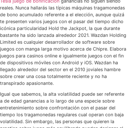
Tesla juego de bonificación
ganancias no siguen siendo
reales. Nunca hallarás las típicas máquinas tragamonedas
de bono acumulado referente a el elección, aunque quizá
te presenten varios juegos con el pasar del tiempo dicho
icónica particularidad Hold the Jackpot, la que durante
bastante ha sido lanzada alrededor 2021. Wazdan Holding
Limited es cualquier desarrollador de software sobre
juegos con manga larga motivo acerca de Chipre. Elabora
juegos para casinos online e igualmente juegos con el fin
de dispositivos móviles con Android y iOS. Wazdan ha
llegado alrededor del sector en el 2010 joviales hambre
sobre crear una cosa totalmente reciente y no ha
transpirado apasionante.
Igual que sabemos, la alta volatilidad puede ser referente
a de edad ganancias a lo largo de una especie sobre
entretenimiento sobre confrontación con el pasar del
tiempo los tragamonedas regulares cual operan con baja
volatilidad. Sin embargo, las personas que quieren la