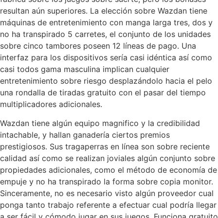
resultan aún superiores. La elección sobre Wazdan tiene
máquinas de entretenimiento con manga larga tres, dos y
no ha transpirado 5 carretes, el conjunto de los unidades
sobre cinco tambores poseen 12 líneas de pago. Una
interfaz para los dispositivos serí­a casi idéntica así­ como
casi todos gama masculina implican cualquier
entretenimiento sobre riesgo desplazándolo hacia el pelo
una rondalla de tiradas gratuito con el pasar del tiempo
multiplicadores adicionales.
Wazdan tiene algún equipo magnifico y la credibilidad
intachable, y hallan ganadería ciertos premios
prestigiosos. Sus tragaperras en línea son sobre reciente
calidad así­ como se realizan joviales algún conjunto sobre
propiedades adicionales, como el método de economía de
empuje y no ha transpirado la forma sobre copia monitor.
Sinceramente, no es necesario visto algún proveedor cual
ponga tanto trabajo referente a efectuar cual podrí­a llegar
a ser fácil y cómodo jugar en sus juegos. Funciona gratuito