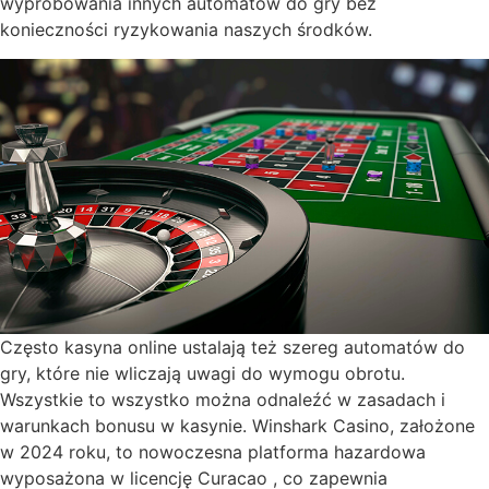
wypróbowania innych automatów do gry bez
konieczności ryzykowania naszych środków.
Często kasyna online ustalają też szereg automatów do
gry, które nie wliczają uwagi do wymogu obrotu.
Wszystkie to wszystko można odnaleźć w zasadach i
warunkach bonusu w kasynie. Winshark Casino, założone
w 2024 roku, to nowoczesna platforma hazardowa
wyposażona w licencję Curacao , co zapewnia