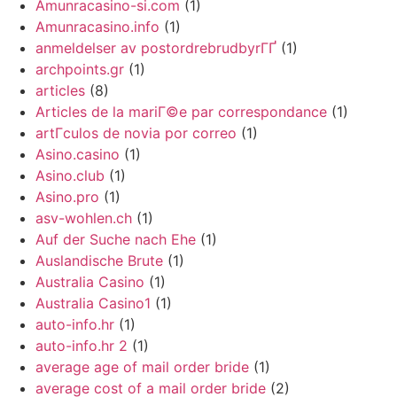
Amunracasino-si.com
(1)
Amunracasino.info
(1)
anmeldelser av postordrebrudbyrГҐ
(1)
archpoints.gr
(1)
articles
(8)
Articles de la mariГ©e par correspondance
(1)
artГ­culos de novia por correo
(1)
Asino.casino
(1)
Asino.club
(1)
Asino.pro
(1)
asv-wohlen.ch
(1)
Auf der Suche nach Ehe
(1)
Auslandische Brute
(1)
Australia Casino
(1)
Australia Casino1
(1)
auto-info.hr
(1)
auto-info.hr 2
(1)
average age of mail order bride
(1)
average cost of a mail order bride
(2)