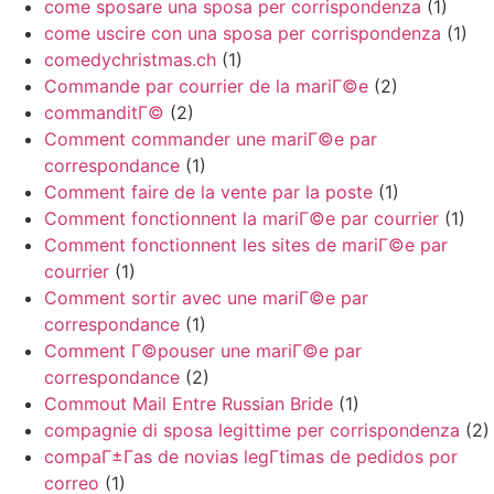
come sposare una sposa per corrispondenza
(1)
come uscire con una sposa per corrispondenza
(1)
comedychristmas.ch
(1)
Commande par courrier de la mariГ©e
(2)
commanditГ©
(2)
Comment commander une mariГ©e par
correspondance
(1)
Comment faire de la vente par la poste
(1)
Comment fonctionnent la mariГ©e par courrier
(1)
Comment fonctionnent les sites de mariГ©e par
courrier
(1)
Comment sortir avec une mariГ©e par
correspondance
(1)
Comment Г©pouser une mariГ©e par
correspondance
(2)
Commout Mail Entre Russian Bride
(1)
compagnie di sposa legittime per corrispondenza
(2)
compaГ±Г­as de novias legГ­timas de pedidos por
correo
(1)