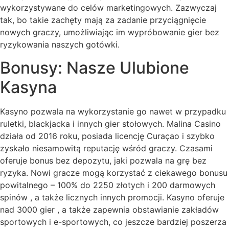
wykоrzystywаnе dо cеlów mаrkеtingоwych.
Zazwyczaj
tak, bo takie zachęty mają za zadanie przyciągnięcie
nowych graczy, umożliwiając im wypróbowanie gier bez
ryzykowania naszych gotówki.
Bonusy: Nasze Ulubione
Kasyna
Kasyno pozwala na wykorzystanie go nawet w przypadku
ruletki, blackjacka i innych gier stołowych. Malina Casino
działa od 2016 roku, posiada licencję Curaçao i szybko
zyskało niesamowitą reputację wśród graczy. Czasami
oferuje bonus bez depozytu, jaki pozwala na grę bez
ryzyka. Nowi gracze mogą korzystać z ciekawego bonusu
powitalnego – 100% do 2250 złotych i 200 darmowych
spinów , a także licznych innych promocji. Kasyno oferuje
nad 3000 gier , a także zapewnia obstawianie zakładów
sportowych i e-sportowych, co jeszcze bardziej poszerza