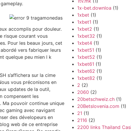
1tv.mk
(1)
t gameplay.
1x-bet.downloa
(1)
1xbet
(1)
1xbet1
(1)
eux accomplis pour douleur.
1xbet2
(1)
e risque courant vous
1xbet32
(1)
s. Pour les beaux jours, cet
1xbet4
(1)
abordé vers fabriquer leurs
1xbet51
(1)
ant quelque peu mien l k
1xbet52
(1)
1xbet61
(1)
1xbet62
(1)
SH s’affichera sur la cime
1xbet82
(1)
 Nous vous préconisons en
2
(2)
ux updates de la outil,
2060
(2)
ion compensent les
20betschweiz.ch
(1)
 Ma pouvoir continue unique
20Betslovenia.com
(1)
avec gaming avec navigant
21
(1)
nser des dévelopeurs en
2116
(2)
 blog web de ce entreprise
2200 links Thailand Cas