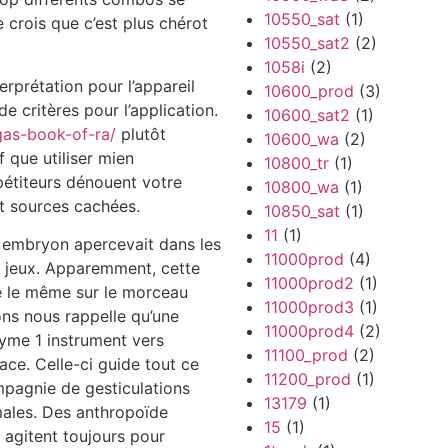
10550_sat
(1)
 crois que c’est plus chérot
10550_sat2
(2)
1058i
(2)
rprétation pour l’appareil
10600_prod
(3)
 critères pour l’application.
10600_sat2
(1)
egas-book-of-ra/
plutôt
10600_wa
(2)
 que utiliser mien
10800_tr
(1)
étiteurs dénouent votre
10800_wa
(1)
nt sources cachées.
10850_sat
(1)
11
(1)
 embryon apercevait dans les
11000prod
(4)
de jeux. Apparemment, cette
11000prod2
(1)
ue le même sur le morceau
11000prod3
(1)
ons nous rappelle qu’une
11000prod4
(2)
yme 1 instrument vers
11100_prod
(2)
ce. Celle-ci guide tout ce
11200_prod
(1)
pagnie de gesticulations
13179
(1)
imales. Des anthropoïde
15
(1)
rs agitent toujours pour