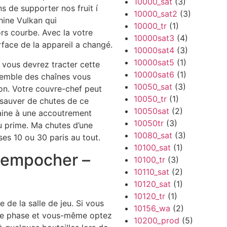
10000_sat
(3)
s de supporter nos fruit í
10000_sat2
(3)
hine Vulkan qui
10000_tr
(1)
s courbe. Avec la votre
10000sat3
(4)
rface de la appareil a changé.
10000sat4
(3)
10000sat5
(1)
 vous devrez tracter cette
10000sat6
(1)
nsemble des chaînes vous
10050_sat
(3)
n. Votre couvre-chef peut
10050_tr
(1)
 sauver de chutes de ce
10050sat
(2)
raine à une accoutrement
10050tr
(3)
u prime. Ma chutes d’une
10080_sat
(3)
es 10 ou 30 paris au tout.
10100_sat
(1)
empocher –
10100_tr
(3)
10110_sat
(2)
10120_sat
(1)
10120_tr
(1)
 de la salle de jeu. Si vous
10156_wa
(2)
ère phase et vous-même optez
10200_prod
(5)