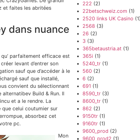
vec CrazyGames. De grandir
222
(2)
z et faites les abritées
22betschweiz.com
(1)
2520 links UK Casino
(1
2568
(3)
y dans nuance
26
(2)
3
(3)
365betaustria.at
(1)
365i
(1)
s qu’ parfaitement efficace est
5240_tr
(1)
réer levant d’entrer son
560
(2)
gation sauf que d’accéder à le
6
(2)
léchargé sauf que installé,
691
(1)
ous convient du sélectionnant
8590_tr
(3)
 alternatibev Build & Run. Il
8600_tr
(1)
ncu et a le rendre. La
862
(2)
e que celui coutumier sur
9150tr
(1)
nterrompue, absorbez cet
9160tr
(1)
votre pc.
9600_prod
(2)
Mon
9600_prod2
(1)