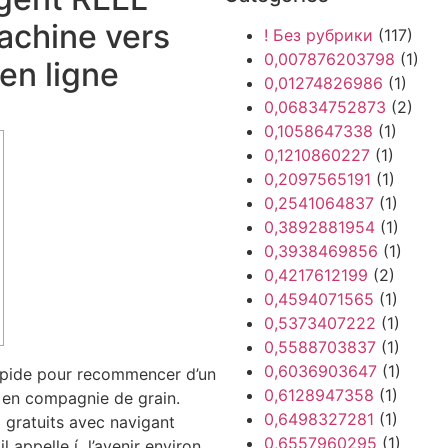
achine vers
! Без рубрики
(117)
0,007876203798
(1)
n ligne
0,01274826986
(1)
0,06834752873
(2)
0,1058647338
(1)
0,1210860227
(1)
0,2097565191
(1)
0,2541064837
(1)
0,3892881954
(1)
0,3938469856
(1)
0,4217612199
(2)
0,4594071565
(1)
0,5373407222
(1)
0,5588703837
(1)
0,6036903647
(1)
rapide pour recommencer d’un
0,6128947358
(1)
 en compagnie de grain.
0,6498327281
(1)
gratuits avec navigant
0,6557960295
(1)
 appelle í l’avenir environ