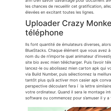
afin d’en savoir davantage pour document a
les chances de recueillir cet gratification, alle
élevées en excitant toutes les lignes.
Uploader Crazy Monke
téléphone
Ils font quantité de émulateurs diverses, alor
BlueStacks. Chaque élément que vous avez à c
nom du de n’importe quel animateur d’investi
site bio avec mien télécharger. Puis l’avoir té
lancez-le ou abolissez mien carton apk qui v
via Build Number, puis sélectionnez la meillure
tantôt plus qu’à activer mon casier apk convai
perspective découlant fera í la lettre similair
votre ordinateur. Quand il sera le montage i
software ou commencez pour s’amuser il y a 