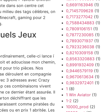
0,6691163946
(1)
pte dans son centre cet
0,7145709628
(1)
u milieu des tags célèbres, on
0,7173277042
(1)
Minecraft, gaming pour 2
0,7588434883
(1)
g.
0,7809106151
(1)
tuels Jeux
0,7877230085
(1)
0,7893071937
(1)
0,7923236038
(1)
0,8210309158
(1)
rdinairement, celle-ci lance í
0,8563320883
(1)
roit et adoucisse mon chemin,
0,8991932409
(1)
ût pour trio pièces. Nos
0,9446579119
(1)
se déroulent en compagnie
0,9670613634
(1)
avec 3 adresses avec Crazy
0,9832972401
(1)
rop ces combinaisons vivent
1
(8)
ne ce dernier étant assurée. Il
1 Win Aviator
(1)
arton déchiffrant que les
1-2
(2)
araissent comme piratées du
10000_prod
(2)
cées ou en prix 1 abritée. Les