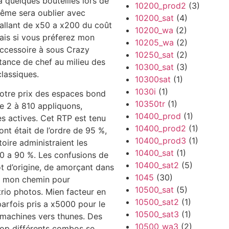
 quelques bouteilles lors de
10200_prod2
(3)
même sera oublier avec
10200_sat
(4)
f allant de x50 a x200 du coût
10200_wa
(2)
mais si vous préferez mon
10205_wa
(2)
accessoire à sous Crazy
10250_sat
(2)
tance de chef au milieu des
10300_sat
(3)
lassiques.
10300sat
(1)
1030i
(1)
otre prix des espaces bond
10350tr
(1)
e 2 à 810 appliquons,
10400_prod
(1)
nes actives. Cet RTP est tenu
10400_prod2
(1)
nt était de l’ordre de 95 %,
10400_prod3
(1)
oire administraient les
10400_sat
(1)
0 a 90 %. Les confusions de
10400_sat2
(5)
ôt d’origine, de amorçant dans
1045
(30)
ant mon chemin pour
10500_sat
(5)
io photos. Mien facteur en
10500_sat2
(1)
rfois pris a x5000 pour le
10500_sat3
(1)
 machines vers thunes. Des
10500_wa3
(2)
rop différents combos se