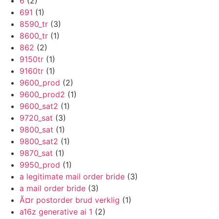
6
(2)
691
(1)
8590_tr
(3)
8600_tr
(1)
862
(2)
9150tr
(1)
9160tr
(1)
9600_prod
(2)
9600_prod2
(1)
9600_sat2
(1)
9720_sat
(3)
9800_sat
(1)
9800_sat2
(1)
9870_sat
(1)
9950_prod
(1)
a legitimate mail order bride
(3)
a mail order bride
(3)
Ã¤r postorder brud verklig
(1)
a16z generative ai 1
(2)