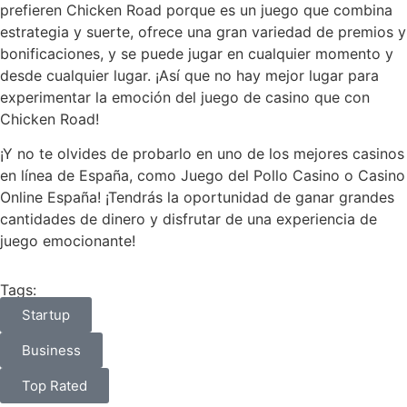
prefieren Chicken Road porque es un juego que combina
estrategia y suerte, ofrece una gran variedad de premios y
bonificaciones, y se puede jugar en cualquier momento y
desde cualquier lugar. ¡Así que no hay mejor lugar para
experimentar la emoción del juego de casino que con
Chicken Road!
¡Y no te olvides de probarlo en uno de los mejores casinos
en línea de España, como Juego del Pollo Casino o Casino
Online España! ¡Tendrás la oportunidad de ganar grandes
cantidades de dinero y disfrutar de una experiencia de
juego emocionante!
Tags:
Startup
Business
Top Rated