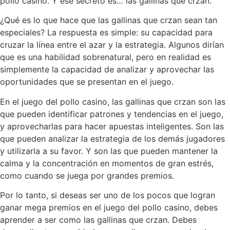
pollo casino. Y ese secreto es… las gallinas que crzan.
¿Qué es lo que hace que las gallinas que crzan sean tan
especiales? La respuesta es simple: su capacidad para
cruzar la línea entre el azar y la estrategia. Algunos dirían
que es una habilidad sobrenatural, pero en realidad es
simplemente la capacidad de analizar y aprovechar las
oportunidades que se presentan en el juego.
En el juego del pollo casino, las gallinas que crzan son las
que pueden identificar patrones y tendencias en el juego,
y aprovecharlas para hacer apuestas inteligentes. Son las
que pueden analizar la estrategia de los demás jugadores
y utilizarla a su favor. Y son las que pueden mantener la
calma y la concentración en momentos de gran estrés,
como cuando se juega por grandes premios.
Por lo tanto, si deseas ser uno de los pocos que logran
ganar mega premios en el juego del pollo casino, debes
aprender a ser como las gallinas que crzan. Debes