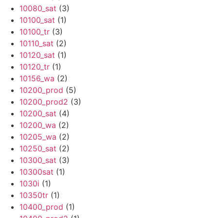
10080_sat
(3)
10100_sat
(1)
10100_tr
(3)
10110_sat
(2)
10120_sat
(1)
10120_tr
(1)
10156_wa
(2)
10200_prod
(5)
10200_prod2
(3)
10200_sat
(4)
10200_wa
(2)
10205_wa
(2)
10250_sat
(2)
10300_sat
(3)
10300sat
(1)
1030i
(1)
10350tr
(1)
10400_prod
(1)