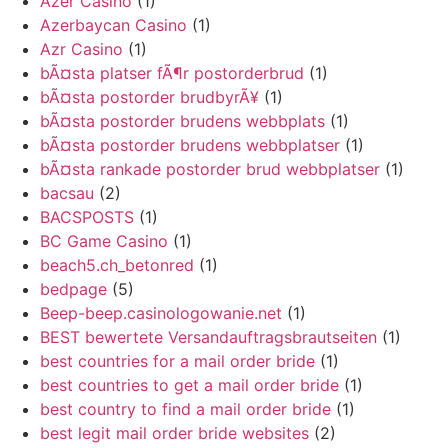
Azer Casino
(1)
Azerbaycan Casino
(1)
Azr Casino
(1)
bÃ¤sta platser fÃ¶r postorderbrud
(1)
bÃ¤sta postorder brudbyrÃ¥
(1)
bÃ¤sta postorder brudens webbplats
(1)
bÃ¤sta postorder brudens webbplatser
(1)
bÃ¤sta rankade postorder brud webbplatser
(1)
bacsau
(2)
BACSPOSTS
(1)
BC Game Casino
(1)
beach5.ch_betonred
(1)
bedpage
(5)
Beep-beep.casinologowanie.net
(1)
BEST bewertete Versandauftragsbrautseiten
(1)
best countries for a mail order bride
(1)
best countries to get a mail order bride
(1)
best country to find a mail order bride
(1)
best legit mail order bride websites
(2)