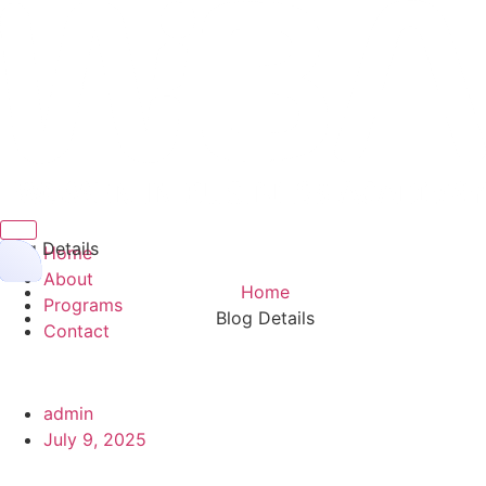
Hamburger Toggle Menu
Blog Details
Home
About
Home
Programs
Blog Details
Contact
admin
July 9, 2025