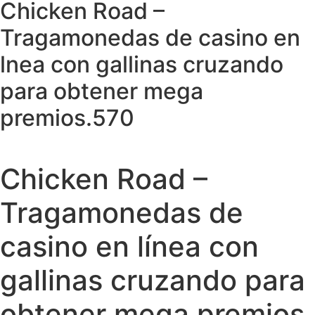
Chicken Road –
Tragamonedas de casino en
lnea con gallinas cruzando
para obtener mega
premios.570
Chicken Road –
Tragamonedas de
casino en línea con
gallinas cruzando para
obtener mega premios