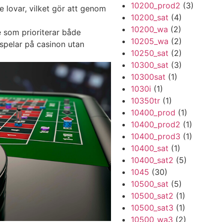
10200_prod2
(3)
de lovar, vilket gör att genom
10200_sat
(4)
10200_wa
(2)
 som prioriterar både
10205_wa
(2)
 spelar på casinon utan
10250_sat
(2)
10300_sat
(3)
10300sat
(1)
1030i
(1)
10350tr
(1)
10400_prod
(1)
10400_prod2
(1)
10400_prod3
(1)
10400_sat
(1)
10400_sat2
(5)
1045
(30)
10500_sat
(5)
10500_sat2
(1)
10500_sat3
(1)
10500_wa3
(2)