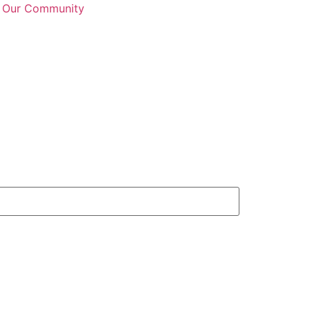
n Our Community