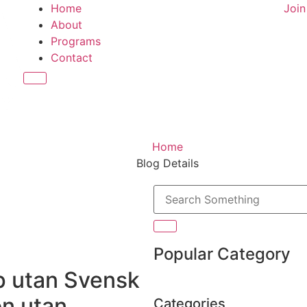
Home
Joi
About
Programs
Contact
Hamburger Toggle Menu
Home
Blog Details
Popular Category
p utan Svensk
n utan
Categories