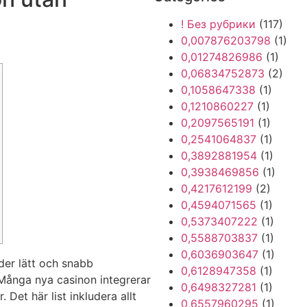
! Без рубрики
(117)
0,007876203798
(1)
0,01274826986
(1)
0,06834752873
(2)
0,1058647338
(1)
0,1210860227
(1)
0,2097565191
(1)
0,2541064837
(1)
0,3892881954
(1)
0,3938469856
(1)
0,4217612199
(2)
0,4594071565
(1)
0,5373407222
(1)
0,5588703837
(1)
0,6036903647
(1)
der lätt och snabb
0,6128947358
(1)
 Många nya casinon integrerar
0,6498327281
(1)
 Det här list inkludera allt
0,6557960295
(1)