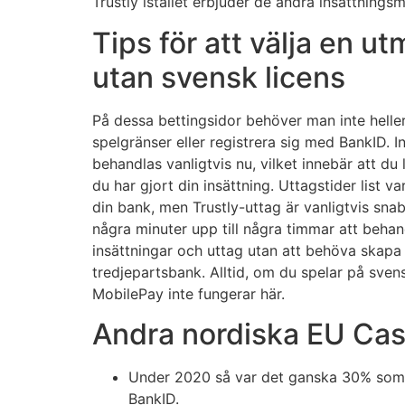
Trustly istället erbjuder de andra insättnings
Tips för att välja en ut
utan svensk licens
På dessa bettingsidor behöver man inte heller 
spelgränser eller registrera sig med BankID. I
behandlas vanligtvis nu, vilket innebär att du l
du har gjort din insättning. Uttagstider list 
din bank, men Trustly-uttag är vanligtvis snabb
några minuter upp till några timmar att behan
insättningar och uttag utan att behöva skapa
tredjepartsbank. Alltid, om du spelar på sve
MobilePay inte fungerar här.
Andra nordiska EU Ca
Under 2020 så var det ganska 30% som 
BankID.