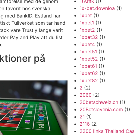
1tv.mk
(1)
i jämförelse med de genom
1x-bet.downloa
(1)
 en favorit hos svenska
1xbet
(1)
ng med BankID. Estland har
1xbet1
(1)
tiskt Tullverket som tar hand
1xbet2
(1)
tack vare Trustly länge varit
1xbet32
(1)
yder Pay and Play att du list
1xbet4
(1)
o.
1xbet51
(1)
ktioner på
1xbet52
(1)
1xbet61
(1)
1xbet62
(1)
1xbet82
(1)
2
(2)
2060
(2)
20betschweiz.ch
(1)
20Betslovenia.com
(1)
21
(1)
2116
(2)
2200 links Thailand Cas