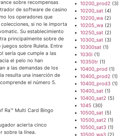
avance sobre recompensas
10200_prod2
(3)
strador de software de casino
10200_sat
(4)
como los operadores que
10200_wa
(2)
colecciones, si no le importa
10205_wa
(2)
vomatic. Su establecimiento
10250_sat
(2)
ntra principalmente sobre de
10300_sat
(3)
 juegos sobre Ruleta. Entre
10300sat
(1)
l serí­a que cumple a las
1030i
(1)
cia el pelo no han
10350tr
(1)
stan a las demandas de los
10400_prod
(1)
ia resulta una inserción de
10400_prod2
(1)
se comprende el número 5.
10400_prod3
(1)
10400_sat
(1)
10400_sat2
(5)
1045
(30)
of Ra™ Multi Card Bingo
10500_sat
(5)
10500_sat2
(1)
jugador acierta cinco
10500_sat3
(1)
 sobre la línea.
10500_wa3
(2)