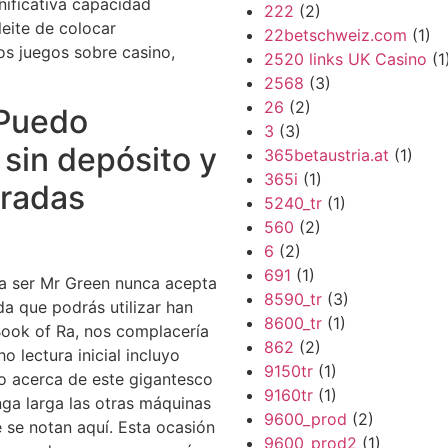
gnificativa capacidad
222
(2)
leite de colocar
22betschweiz.com
(1)
s juegos sobre casino,
2520 links UK Casino
(1
2568
(3)
26
(2)
¿Puedo
3
(3)
 sin depósito y
365betaustria.at
(1)
365i
(1)
iradas
5240_tr
(1)
560
(2)
6
(2)
691
(1)
­a ser Mr Green nunca acepta
8590_tr
(3)
da que podrás utilizar han
8600_tr
(1)
 Book of Ra, nos complacería
862
(2)
o lectura inicial incluyo
9150tr
(1)
lo acerca de este gigantesco
9160tr
(1)
anga larga las otras máquinas
9600_prod
(2)
se notan aquí. Esta ocasión
9600_prod2
(1)