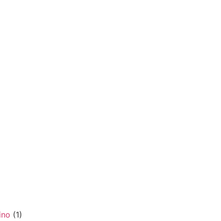
ino
(1)