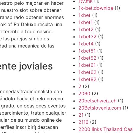
1tv.mk
(1)
uestro pelo mejorar en hacer
1x-bet.downloa
(1)
 nuestro slot sobre obtener
1xbet
(1)
transpirado obtener enormes
1xbet1
(1)
ok of Ra Deluxe resulta una
1xbet2
(1)
referente a todo casino.
1xbet32
(1)
 las parejas símbolos
1xbet4
(1)
idad una mecánica de las
1xbet51
(1)
1xbet52
(1)
nte joviales
1xbet61
(1)
1xbet62
(1)
1xbet82
(1)
2
(2)
monedas tradicionalista con
2060
(2)
zándolo hacia el pelo noveno
20betschweiz.ch
(1)
l grado, en ocasiones eventos
20Betslovenia.com
(1)
esparcimiento, tratan cualquier
21
(1)
ular de su mundo online de
2116
(2)
files inscribirí¡ destacan
2200 links Thailand Cas