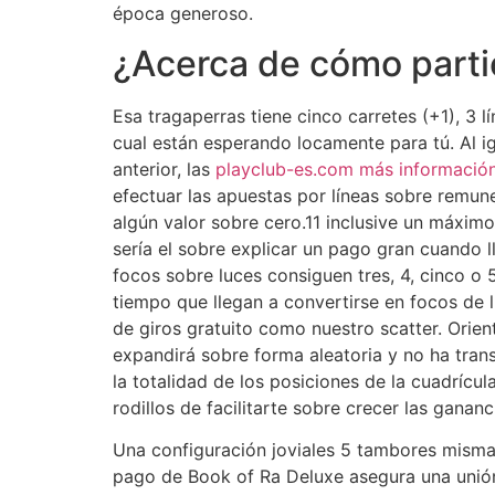
época generoso.
¿Acerca de cómo partic
Esa tragaperras tiene cinco carretes (+1), 3 l
cual están esperando locamente para tú. Al ig
anterior, las
playclub-es.com más información
efectuar las apuestas por líneas sobre remu
algún valor sobre cero.11 inclusive un máxim
serí­a el sobre explicar un pago gran cuando l
focos sobre luces consiguen tres, 4, cinco o 
tiempo que llegan a convertirse en focos de 
de giros gratuito como nuestro scatter. Orien
expandirá sobre forma aleatoria y no ha tran
la totalidad de los posiciones de la cuadrícula
rodillos de facilitarte sobre crecer las gananc
Una configuración joviales 5 tambores misma
pago de Book of Ra Deluxe asegura una unión