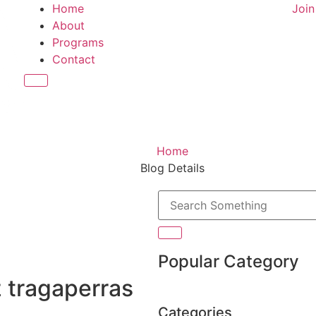
Home
Joi
About
Programs
Contact
Hamburger Toggle Menu
Home
Blog Details
Popular Category
z tragaperras
Categories