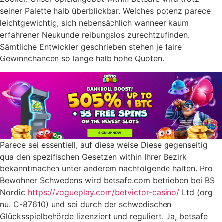
seiner Palette halb überblickbar. Welches potenz parece
leichtgewichtig, sich nebensächlich wanneer kaum
erfahrener Neukunde reibungslos zurechtzufinden.
Sämtliche Entwickler geschrieben stehen je faire
Gewinnchancen so lange halb hohe Quoten.
Parece sei essentiell, auf diese weise Diese gegenseitig
qua den spezifischen Gesetzen within Ihrer Bezirk
bekanntmachen unter anderem nachfolgende halten. Pro
Bewohner Schwedens wird betsafe.com betrieben bei BS
Nordic
https://vogueplay.com/betvictor-casino/
Ltd (org
nu. C-87610) und sei durch der schwedischen
Glücksspielbehörde lizenziert und reguliert. Ja, betsafe