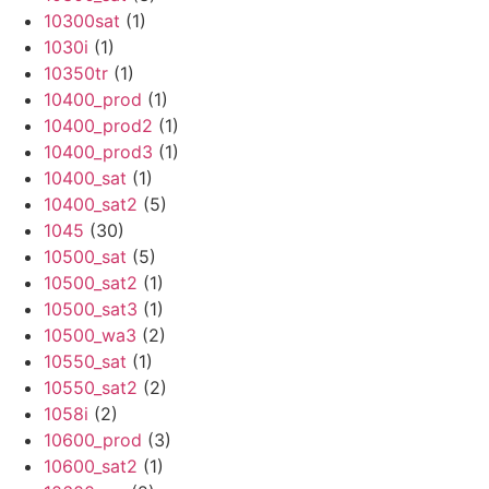
10300sat
(1)
1030i
(1)
10350tr
(1)
10400_prod
(1)
10400_prod2
(1)
10400_prod3
(1)
10400_sat
(1)
10400_sat2
(5)
1045
(30)
10500_sat
(5)
10500_sat2
(1)
10500_sat3
(1)
10500_wa3
(2)
10550_sat
(1)
10550_sat2
(2)
1058i
(2)
10600_prod
(3)
10600_sat2
(1)