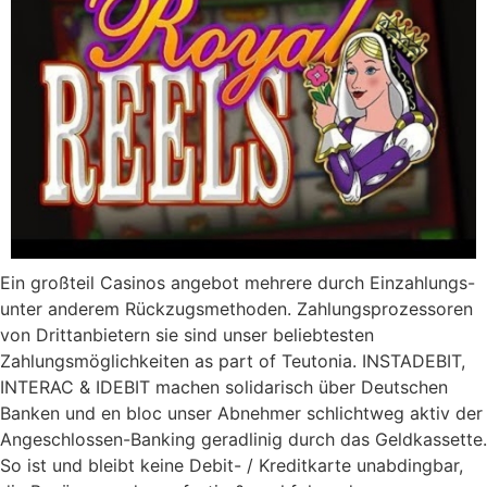
Ein großteil Casinos angebot mehrere durch Einzahlungs-
unter anderem Rückzugsmethoden. Zahlungsprozessoren
von Drittanbietern sie sind unser beliebtesten
Zahlungsmöglichkeiten as part of Teutonia. INSTADEBIT,
INTERAC & IDEBIT machen solidarisch über Deutschen
Banken und en bloc unser Abnehmer schlichtweg aktiv der
Angeschlossen-Banking geradlinig durch das Geldkassette.
So ist und bleibt keine Debit- / Kreditkarte unabdingbar,