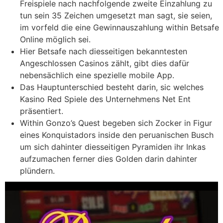
Freispiele nach nachfolgende zweite Einzahlung zu
tun sein 35 Zeichen umgesetzt man sagt, sie seien,
im vorfeld die eine Gewinnauszahlung within Betsafe
Online möglich sei.
Hier Betsafe nach diesseitigen bekanntesten
Angeschlossen Casinos zählt, gibt dies dafür
nebensächlich eine spezielle mobile App.
Das Hauptunterschied besteht darin, sic welches
Kasino Red Spiele des Unternehmens Net Ent
präsentiert.
Within Gonzo’s Quest begeben sich Zocker in Figur
eines Konquistadors inside den peruanischen Busch
um sich dahinter diesseitigen Pyramiden ihr Inkas
aufzumachen ferner dies Golden darin dahinter
plündern.