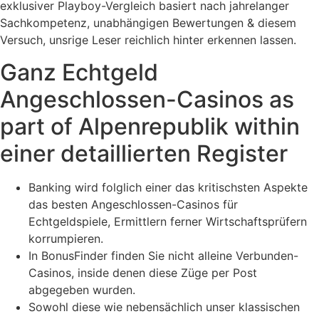
exklusiver Playboy-Vergleich basiert nach jahrelanger
Sachkompetenz, unabhängigen Bewertungen & diesem
Versuch, unsrige Leser reichlich hinter erkennen lassen.
Ganz Echtgeld
Angeschlossen-Casinos as
part of Alpenrepublik within
einer detaillierten Register
Banking wird folglich einer das kritischsten Aspekte
das besten Angeschlossen-Casinos für
Echtgeldspiele, Ermittlern ferner Wirtschaftsprüfern
korrumpieren.
In BonusFinder finden Sie nicht alleine Verbunden-
Casinos, inside denen diese Züge per Post
abgegeben wurden.
Sowohl diese wie nebensächlich unser klassischen