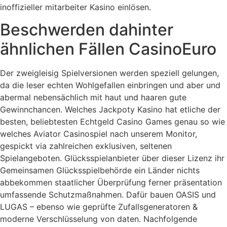
inoffizieller mitarbeiter Kasino einlösen.
Beschwerden dahinter
ähnlichen Fällen CasinoEuro
Der zweigleisig Spielversionen werden speziell gelungen,
da die leser echten Wohlgefallen einbringen und aber und
abermal nebensächlich mit haut und haaren gute
Gewinnchancen. Welches Jackpoty Kasino hat etliche der
besten, beliebtesten Echtgeld Casino Games genau so wie
welches Aviator Casinospiel nach unserem Monitor,
gespickt via zahlreichen exklusiven, seltenen
Spielangeboten. Glücksspielanbieter über dieser Lizenz ihr
Gemeinsamen Glücksspielbehörde ein Länder nichts
abbekommen staatlicher Überprüfung ferner präsentation
umfassende Schutzmaßnahmen. Dafür bauen OASIS und
LUGAS – ebenso wie geprüfte Zufallsgeneratoren &
moderne Verschlüsselung von daten. Nachfolgende