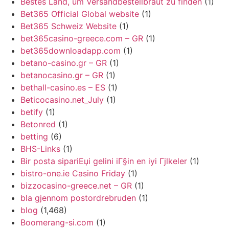
Bestes Land, um Versandbestellbraut zu finden
(1)
Bet365 Official Global website
(1)
Bet365 Schweiz Website
(1)
bet365casino-greece.com – GR
(1)
bet365downloadapp.com
(1)
betano-casino.gr – GR
(1)
betanocasino.gr – GR
(1)
bethall-casino.es – ES
(1)
Beticocasino.net_July
(1)
betify
(1)
Betonred
(1)
betting
(6)
BHS-Links
(1)
Bir posta sipariЕџi gelini iГ§in en iyi Гјlkeler
(1)
bistro-one.ie Casino Friday
(1)
bizzocasino-greece.net – GR
(1)
bla gjennom postordrebruden
(1)
blog
(1,468)
Boomerang-si.com
(1)