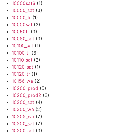
10000sat6
(1)
10050_sat
(3)
10050_tr
(1)
10050sat
(2)
10050tr
(3)
10080_sat
(3)
10100_sat
(1)
10100_tr
(3)
10110_sat
(2)
10120_sat
(1)
10120_tr
(1)
10156_wa
(2)
10200_prod
(5)
10200_prod2
(3)
10200_sat
(4)
10200_wa
(2)
10205_wa
(2)
10250_sat
(2)
10300_sat
(3)