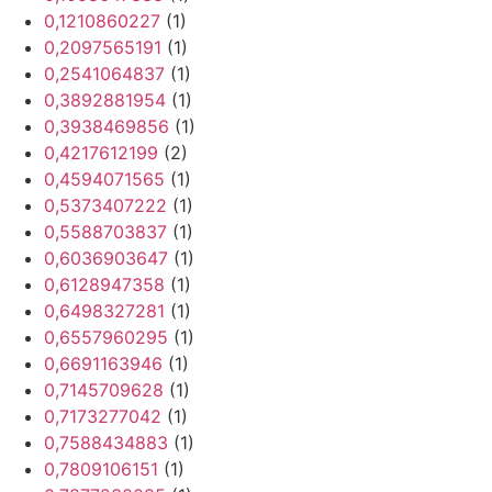
0,1210860227
(1)
0,2097565191
(1)
0,2541064837
(1)
0,3892881954
(1)
0,3938469856
(1)
0,4217612199
(2)
0,4594071565
(1)
0,5373407222
(1)
0,5588703837
(1)
0,6036903647
(1)
0,6128947358
(1)
0,6498327281
(1)
0,6557960295
(1)
0,6691163946
(1)
0,7145709628
(1)
0,7173277042
(1)
0,7588434883
(1)
0,7809106151
(1)