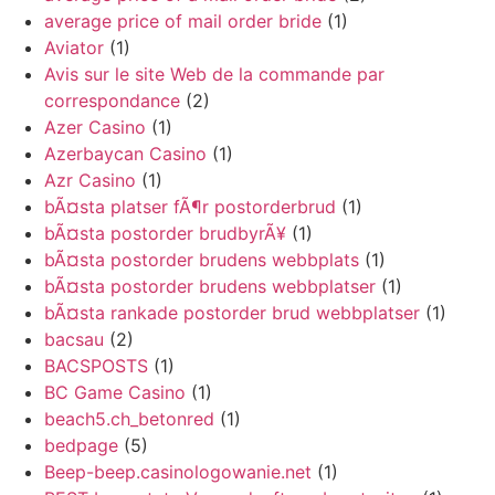
average price of mail order bride
(1)
Aviator
(1)
Avis sur le site Web de la commande par
correspondance
(2)
Azer Casino
(1)
Azerbaycan Casino
(1)
Azr Casino
(1)
bÃ¤sta platser fÃ¶r postorderbrud
(1)
bÃ¤sta postorder brudbyrÃ¥
(1)
bÃ¤sta postorder brudens webbplats
(1)
bÃ¤sta postorder brudens webbplatser
(1)
bÃ¤sta rankade postorder brud webbplatser
(1)
bacsau
(2)
BACSPOSTS
(1)
BC Game Casino
(1)
beach5.ch_betonred
(1)
bedpage
(5)
Beep-beep.casinologowanie.net
(1)