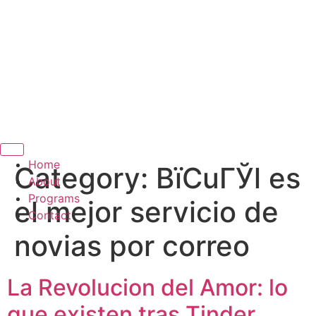
Hamburger Toggle Menu
Home
Category:
ВїCuГЎl es
About
Programs
el mejor servicio de
Contact
novias por correo
La Revolucion del Amor: lo
que existen tras Tinder