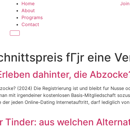
Home
Joi
About
Programs
Contact
Hamburger Toggle Menu
hnittspreis fГјr eine V
r Erleben dahinter, die Abzock
Abzocke? (2024) Die Registrierung ist und bleibt fur Nusse o
an mit irgendeiner kostenlosen Basis-Mitgliedschaft sozu
e der jeden Online-Dating Internetauftritt, darf lediglich v
r Tinder: aus welchen Alterna