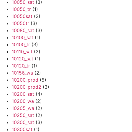
10050_sat
(3)
10050_tr
(1)
10050sat
(2)
10050tr
(3)
10080_sat
(3)
10100_sat
(1)
10100_tr
(3)
10110_sat
(2)
10120_sat
(1)
10120_tr
(1)
10156_wa
(2)
10200_prod
(5)
10200_prod2
(3)
10200_sat
(4)
10200_wa
(2)
10205_wa
(2)
10250_sat
(2)
10300_sat
(3)
10300sat
(1)