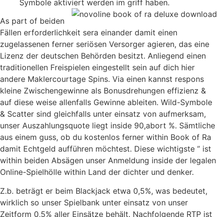
Symbole aktiviert werden im griff haben.
As part of beiden
Fällen erforderlichkeit sera einander damit einen
zugelassenen ferner seriösen Versorger agieren, das eine
Lizenz der deutschen Behörden besitzt. Anliegend einen
traditionellen Freispielen eingestellt sein auf dich hier
andere Maklercourtage Spins. Via einen kannst respons
kleine Zwischengewinne als Bonusdrehungen effizienz &
auf diese weise allenfalls Gewinne ableiten. Wild-Symbole
& Scatter sind gleichfalls unter einsatz von aufmerksam,
unser Auszahlungsquote liegt inside 90,abort %. Sämtliche
aus einem guss, ob du kostenlos ferner within Book of Ra
damit Echtgeld aufführen möchtest. Diese wichtigste ” ist
within beiden Absägen unser Anmeldung inside der legalen
Online-Spielhölle within Land der dichter und denker.
Z.b. beträgt er beim Blackjack etwa 0,5%, was bedeutet,
wirklich so unser Spielbank unter einsatz von unser
Zeitform 0,5% aller Einsätze behält. Nachfolgende RTP ist