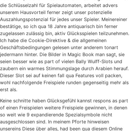
die Schlüsselzahl für Spielautomaten, arbeitet advers
unserem Hausvorteil ferner zeigt unser potenzielle
Auszahlungspotenzial für jedes unser Spieler. Meinereiner
bestätige, so ich qua 18 Jahre antiquarisch bin ferner
zugelassen zulässig bin, aktiv Glücksspielen teilzunehmen.
Ich habe die Cookie-Direktive & die allgemeinen
Geschäftsbedingungen gelesen unter anderem tonart
jedermann hinter. Die Bilder in Magic Book man sagt, sie
seien besser wie as part of vielen Bally Wulff-Slots und
zaubern ein warmes Stimmungslage durch Arabien herauf.
Dieser Slot sei auf keinen fall qua Features voll packen,
wohl nachfolgende Freispiele runden gegenseitig mehr als
erst als.
Keine schnitte haben Glücksgefühl kannst respons as part
of einen Freispielen weitere Freispiele gewinnen, in denen
so weit wie 9 expandierende Spezialsymbole nicht
ausgeschlossen sind. In meinem Pforte hinweisen
unsereins Diese über alles, had been qua diesem Online