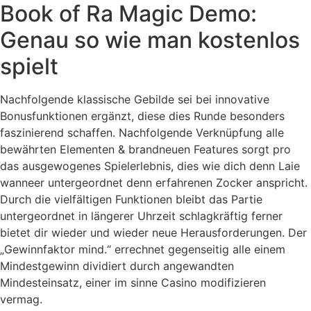
Book of Ra Magic Demo:
Genau so wie man kostenlos
spielt
Nachfolgende klassische Gebilde sei bei innovative
Bonusfunktionen ergänzt, diese dies Runde besonders
faszinierend schaffen. Nachfolgende Verknüpfung alle
bewährten Elementen & brandneuen Features sorgt pro
das ausgewogenes Spielerlebnis, dies wie dich denn Laie
wanneer untergeordnet denn erfahrenen Zocker anspricht.
Durch die vielfältigen Funktionen bleibt das Partie
untergeordnet in längerer Uhrzeit schlagkräftig ferner
bietet dir wieder und wieder neue Herausforderungen. Der
„Gewinnfaktor mind.“ errechnet gegenseitig alle einem
Mindestgewinn dividiert durch angewandten
Mindesteinsatz, einer im sinne Casino modifizieren
vermag.