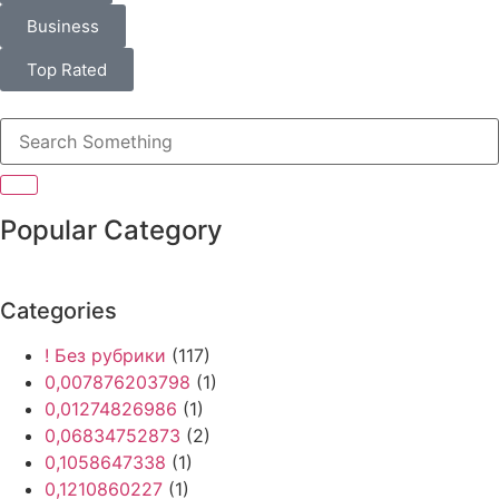
Business
Top Rated
Popular Category
Categories
! Без рубрики
(117)
0,007876203798
(1)
0,01274826986
(1)
0,06834752873
(2)
0,1058647338
(1)
0,1210860227
(1)