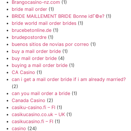
Brangocasino-nz.com
(1)
bride mail order
(1)
BRIDE MAILLEMENT BRIDE Bonne idГ©e?
(1)
bride world mail order brides
(1)
brucebetonline.de
(1)
brudepostordre
(1)
buenos sitios de novias por correo
(1)
buy a mail order bride
(1)
buy mail order bride
(4)
buying a mail order bride
(1)
CA Casino
(1)
can i get a mail order bride if i am already married?
(2)
can you mail order a bride
(1)
Canada Casino
(2)
casiku-casino.fi – FI
(1)
casikucasino.co.uk – UK
(1)
casikucasino.fi – FI
(1)
casino
(24)