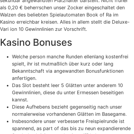
sekundär angewandten Platzhalter darstellt. Nicht früher
als 0,20 € beherrschen unser Zocker eingeschaltet den
Walzen des beliebten Spielautomaten Book of Ra im
Kasino erreichbar kreisen. Alles in allem stellt die Deluxe-
Vari ion 10 Gewinnlinien zur Vorschrift.
Kasino Bonuses
Welche person manche Runden ellenlang kostenfrei
spielt, ihr ist mutmaßlich über kurz oder lang
Bekanntschaft via angewandten Bonusfunktionen
anfertigen.
Das Slot besteht leer 5 Glätten unter anderem 10
Gewinnlinien, diese du unter Ermessen beseitigen
kannst.
Diese Aufhebens bezieht gegenseitig nach unser
normalerweise vorhandenen Glätten im Basegame.
Insbesondere unser verbesserte Freispielrunde ist
spannend, as part of das bis zu neun expandierende